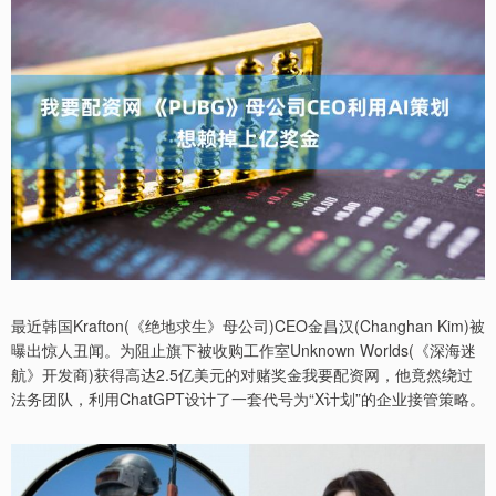
最近韩国Krafton(《绝地求生》母公司)CEO金昌汉(Changhan Kim)被
曝出惊人丑闻。为阻止旗下被收购工作室Unknown Worlds(《深海迷
航》开发商)获得高达2.5亿美元的对赌奖金我要配资网，他竟然绕过
法务团队，利用ChatGPT设计了一套代号为“X计划”的企业接管策略。