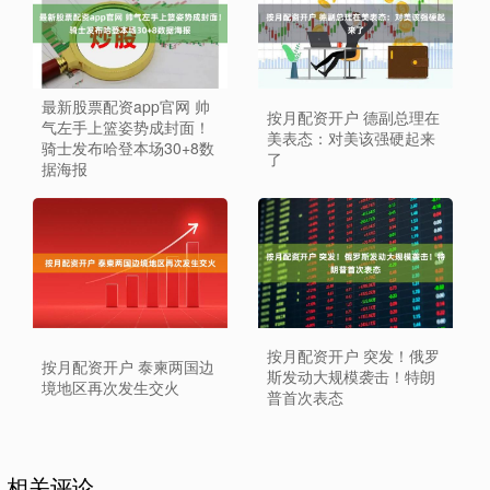
最新股票配资app官网 帅
按月配资开户 德副总理在
气左手上篮姿势成封面！
美表态：对美该强硬起来
骑士发布哈登本场30+8数
了
据海报
按月配资开户 突发！俄罗
按月配资开户 泰柬两国边
斯发动大规模袭击！特朗
境地区再次发生交火
普首次表态
相关评论