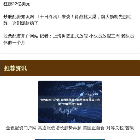
狂赚22亿美元
炒股配资知识网 《十日终焉》来袭！肖战挑大梁，魏大勋胡先煦助
阵，这剧爆款稳了
股票配资开户网站 记者：上海男篮正式放假 小队员放假三周 老队员
休假一个月
推荐资讯
金色配资门户网 高通胀低增长趋势再起 美国正自食“对等关税”苦果