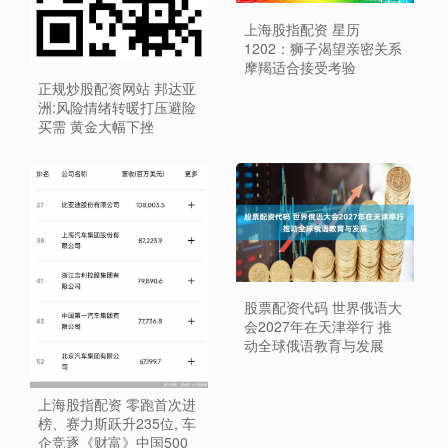
上海股指配资 星历
1202：狮子渴望亲密关系
摩羯适合接受考验
正规炒股配资网站 邦达亚
洲:风险情绪转暖打压避险
买需 黄金大幅下挫
股票配资代码 世界俄语大
会2027年在天津举行 推
动全球俄语教育与发展
上海股指配资 零跑首次进
榜、赛力斯跃升235位, 车
企竞逐《财富》中国500